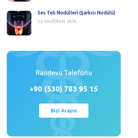
Ses Teli Nodülleri (Şarkıcı Nodülü)
11 HAZIRAN 2021
Randevu Telefonu
+90 (530) 783 95 15
Bizi Arayın