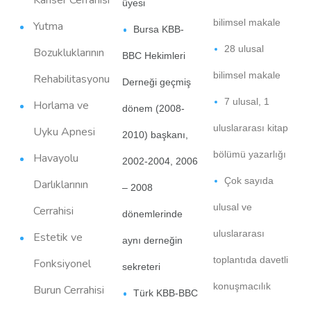
Kanser Cerrahisi
üyesi
bilimsel makale
Yutma
Bursa KBB-
28 ulusal
Bozukluklarının
BBC Hekimleri
bilimsel makale
Rehabilitasyonu
Derneği geçmiş
7 ulusal, 1
Horlama ve
dönem (2008-
uluslararası kitap
Uyku Apnesi
2010) başkanı,
bölümü yazarlığı
Havayolu
2002-2004, 2006
Çok sayıda
Darlıklarının
– 2008
ulusal ve
Cerrahisi
dönemlerinde
uluslararası
Estetik ve
aynı derneğin
toplantıda davetli
Fonksiyonel
sekreteri
konuşmacılık
Burun Cerrahisi
Türk KBB-BBC