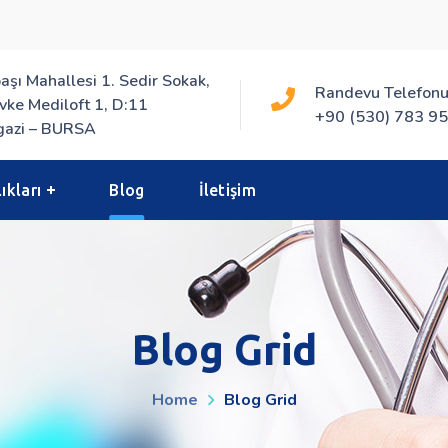
aşı Mahallesi 1. Sedir Sokak,
Randevu Telefonu
vke Mediloft 1, D:11
+90 (530) 783 95
azi – BURSA
ıkları
Blog
İletişim
Blog Grid
Home
Blog Grid