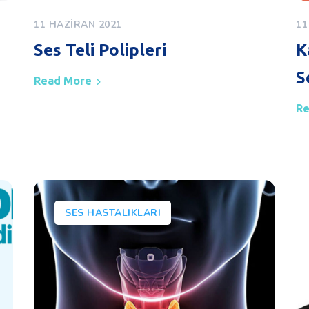
11 HAZIRAN 2021
11
Ses Teli Polipleri
K
S
Read More
Re
SES HASTALIKLARI